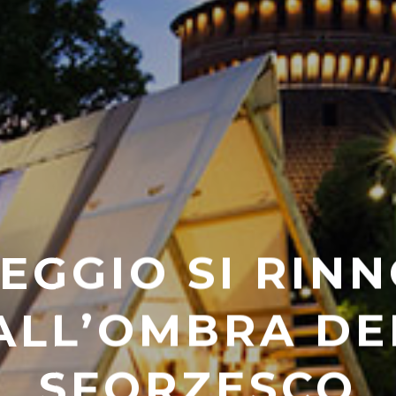
EGGIO SI RINN
ALL’OMBRA DE
SFORZESCO