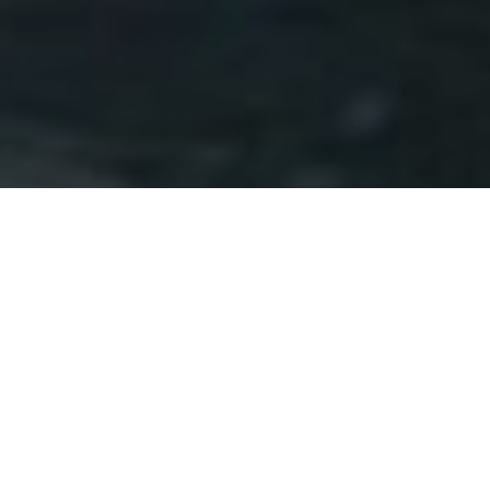
ANCHE QUEST’ANNO SAREMO PRESENTI AL
SUN – BEACH&OUTDOOR STYLE
CON UNO
SPAZIO DOVE AVRETE LA POSSIBILITÀ DI
VEDERE DAL VIVO LE NOSTRE MOBILHOME, LE
LODGETENT E TUTTE LE NOVITÀ CHE
PROPONIAMO PER LA PROSSIMA STAGIONE. IN
PARTICOLARE SARANNO PRESENTATI DUE
PROGETTI ALTAMENTE INNOVATIVI PER
ESTETICA, FUNZIONALITÀ, ERGONOMIA E
MATERIALI ECOSOSTENIBILI.