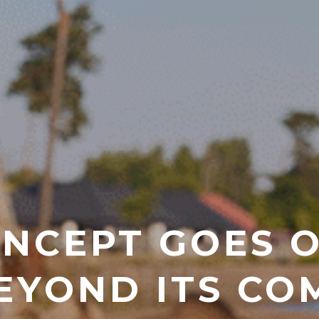
NCEPT GOES O
EYOND ITS C