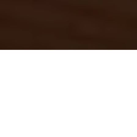
FORNELLA CAMPING & WELLNESS FAMILY
RESORT E L’IMPEGNO PER L’ECO
SOSTENIBILITÀ CHE PASSA ANCHE
ATTRAVERSO LE MOBILE HOME
Il cambiamento climatico a cui stiamo assistendo evidenzia
come ciascuno di noi, sia a livello personale, che di azienda,
debba necessariamente dirigersi verso scelte più
ecosostenibili già nel breve periodo. Il
Fornella Camping &
Wellness Family Resort
ha chiaro questo obiettivo e già
da diversi anni sta lavorando proprio in questa direzione